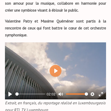
son amour pour la musique, collabore en harmonie pour
créer une symbiose visant à éblouir le public.
Valentine Patry et Maxime Quéméner sont partis à la
rencontre de ceux qui font battre le cœur de cet orchestre
symphonique.
P
L
A
02:02
Y
P
M
S
E
Extrait, en français, du reportage réalisé en luxembourgeois
L
U
E
N
pour RTL TV Luxembourg