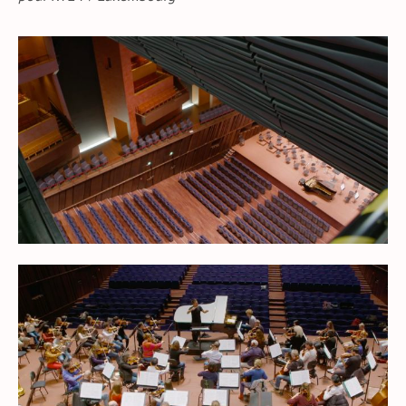
A
T
T
T
Y
E
T
E
I
R
N
F
G
U
S
L
L
S
C
R
E
E
N