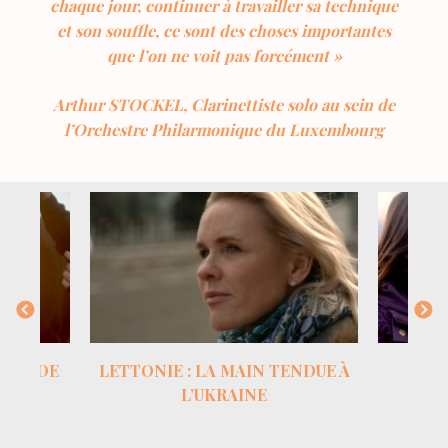
chaque jour, continuer à travailler sa technique
et son souffle, ce sont des choses importantes
que l’on ne voit pas forcément »
Arthur STOCKEL, Clarinettiste solo au sein de
l’Orchestre Philarmonique du Luxembourg
ECONDE
LETTONIE : LA MAIN TENDUE À
L’UKRAINE