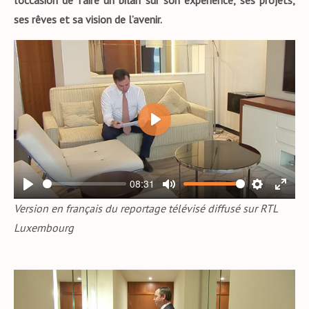
l’occasion de faire un bilan sur son expérience, ses projets,
ses rêves et sa vision de l’avenir.
P
L
A
08:31
Y
P
M
S
E
Version en français du reportage télévisé diffusé sur RTL
L
U
E
N
Luxembourg
A
T
T
T
Y
E
T
E
I
R
N
F