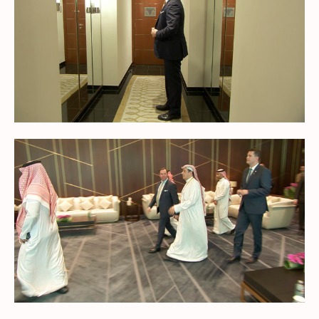
G
U
S
L
L
S
C
R
E
E
N