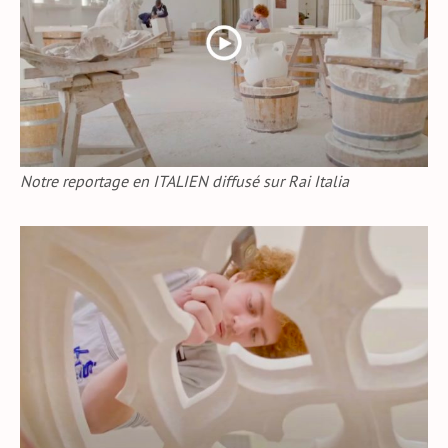
I
R
N
F
G
U
S
L
L
S
C
Notre reportage en ITALIEN diffusé sur Rai Italia
R
E
E
N