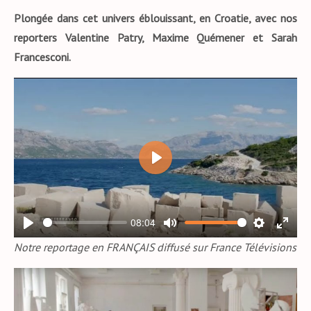
Plongée dans cet univers éblouissant, en Croatie, avec nos
reporters Valentine Patry, Maxime Quémener et Sarah
Francesconi.
P
L
A
08:04
Y
P
M
S
E
Notre reportage en FRANÇAIS diffusé sur France Télévisions
L
U
E
N
A
T
T
T
Y
E
T
E