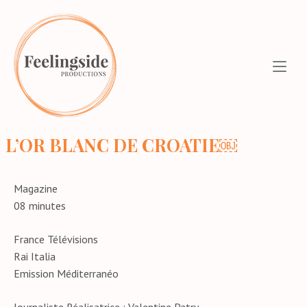
Aller
Home
au
contenu
L’OR BLANC DE CROATIE￼
Magazine
08 minutes
France Télévisions
Rai Italia
Emission Méditerranéo